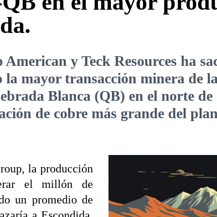
-QB en el mayor produ
da.
o American y Teck Resources ha sa
 la mayor transacción minera de la
ebrada Blanca (QB) en el norte de
ación de cobre más grande del plane
roup, la producción
erar el millón de
ndo un promedio de
lazaría a Escondida,