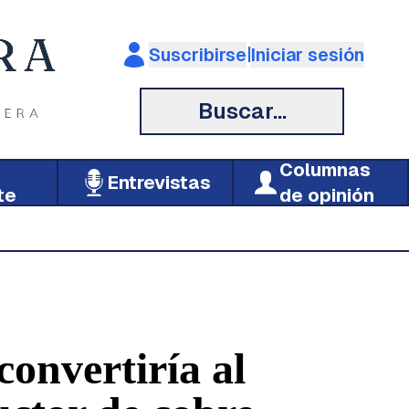
|
Suscribirse
Iniciar sesión
Buscar...
Columnas
Entrevistas
te
de opinión
onvertiría al