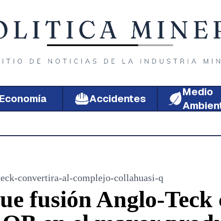
Medio
Economía
Accidentes
Ambien
teck-convertira-al-complejo-collahuasi-q
ue fusión Anglo-Teck c