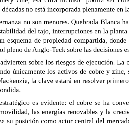
inety One, esa cifra incluso “podría ser co
as décadas no está incorporada plenamente en l
bernanza no son menores. Quebrada Blanca ha
tabilidad del tajo, interrupciones en la planta
 un esquema de propiedad compartida, donde 
rol pleno de Anglo-Teck sobre las decisiones es
vierten sobre los riesgos de ejecución. La 
do únicamente los activos de cobre y zinc, si
kenzie, la clave estará en resolver primero
condida.
estratégico es evidente: el cobre se ha conve
omovilidad, las energías renovables y la crec
za su posición como actor central del merca