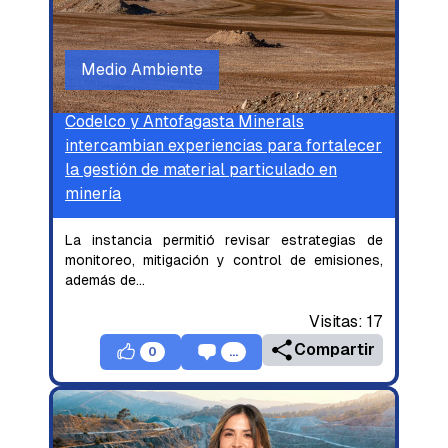
Medio Ambiente
Codelco y Antofagasta Minerals
intercambian experiencias para fortalecer
la gestión de material particulado en
minería
La instancia permitió revisar estrategias de
monitoreo, mitigación y control de emisiones,
además de
...
Visitas:
17
Compartir
0
...