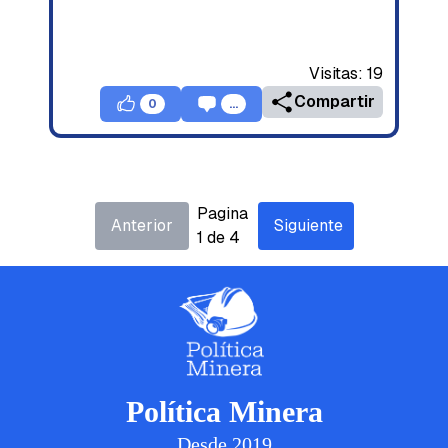
Visitas:
19
Compartir
0
...
Pagina
Anterior
Siguiente
1
de
4
Política Minera
Desde 2019