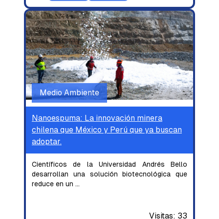
Medio Ambiente
Nanoespuma: La innovación minera
chilena que México y Perú que ya buscan
adoptar.
Científicos de la Universidad Andrés Bello
desarrollan una solución biotecnológica que
reduce en un
...
Visitas:
33