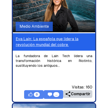
Medio Ambiente
Eva Laín: La española que lidera la
revolución mundial del cobre.
La fundadora de Lain Tech lidera una
transformación histórica en Riotinto,
sustituyendo los antiguos
...
Visitas:
160
Compartir
0
...