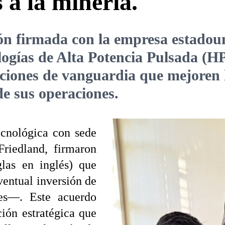
 a la minería.
ón firmada con la empresa estadou
ogías de Alta Potencia Pulsada (HPP,
iones de vanguardia que mejoren la
e sus operaciones.
ecnológica con sede
riedland, firmaron
las en inglés) que
ventual inversión de
les—. Este acuerdo
ión estratégica que