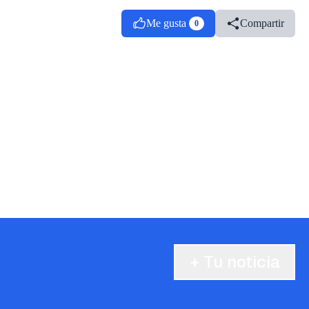
Me gusta
Compartir
0
+ Tu noticia