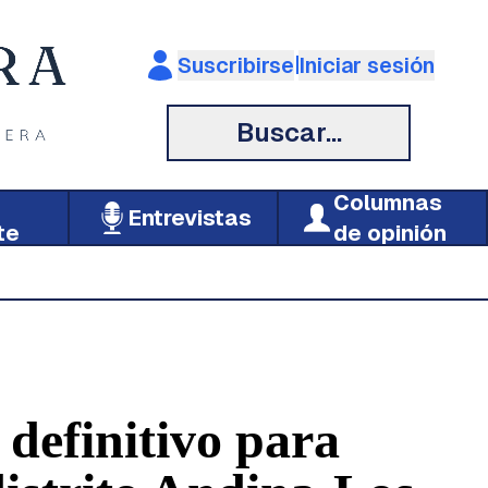
|
Suscribirse
Iniciar sesión
Buscar...
Columnas
Entrevistas
te
de opinión
definitivo para