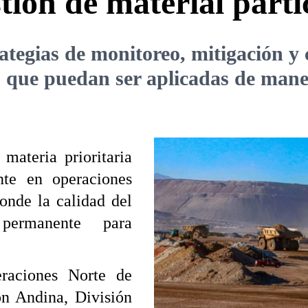
stión de material part
rategias de monitoreo, mitigación y
as que puedan ser aplicadas de mane
materia prioritaria
nte en operaciones
donde la calidad del
permanente para
eraciones Norte de
ón Andina, División