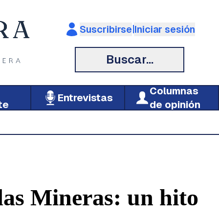
|
Suscribirse
Iniciar sesión
Buscar...
Columnas
Entrevistas
te
de opinión
das Mineras: un hito