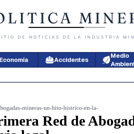
Medio
Economía
Accidentes
Ambien
abogadas-mineras-un-hito-histrico-en-la-
primera Red de Aboga