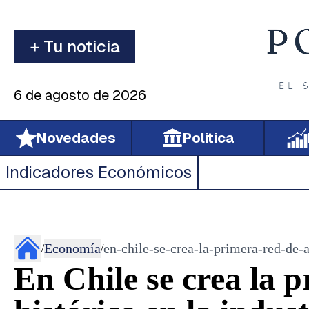
+ Tu noticia
6 de agosto de 2026
Novedades
Politica
Indicadores Económicos
Economía
en-chile-se-crea-la-primera-red-de-
/
/
En Chile se crea la 